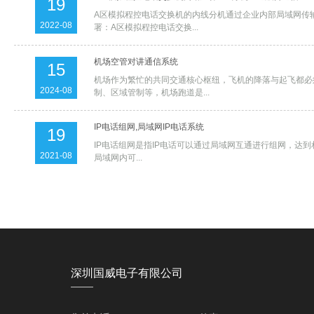
19
A区模拟程控电话交换机的内线分机通过企业内部局域网传
2022-08
署：A区模拟程控电话交换...
机场空管对讲通信系统
15
机场作为繁忙的共同交通核心枢纽，飞机的降落与起飞都必
2024-08
制、区域管制等，机场跑道是...
IP电话组网,局域网IP电话系统
19
IP电话组网是指IP电话可以通过局域网互通进行组网，达到
2021-08
局域网内可...
局域网电话交换机,内网通讯ip电话机
17
局域网电话交换机是指通过局域网传输语音信令，并对语音信令进行控
2022-08
深圳国威电子有限公司
——