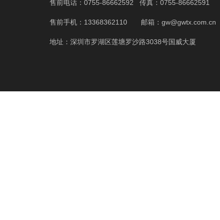
售前电话：0755-86662592 传真：0755-86662591
售前手机：13368362110 邮箱：gw@gwtx.com.cn
地址：深圳市罗湖区莲塘罗沙路3038号国威大厦