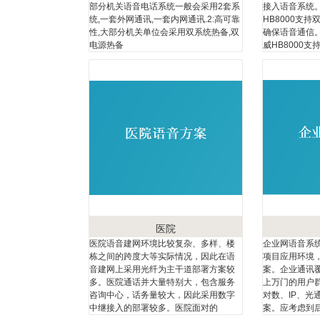
部分机关语音电话系统一般会采用2套系
接入语音系统
统,一套外网通讯,一套内网通讯.2:高可靠
HB8000支
性,大部分机关单位会采用双系统热备,双
确保语音通信
电源热备
威HB8000支
医院
医院语音建网环境比较复杂、多样、楼
企业网语音系
栋之间的跨度大等实际情况，因此在语
项目应用环境
音建网上采用光纤为主干道部署方案较
案。企业通讯
多。医院通话并大量特别大，包含服务
上万门的用户
咨询中心，话务量较大，因此采用数字
对数、IP、光
中继接入的部署较多。医院面对的
案。应考虑到