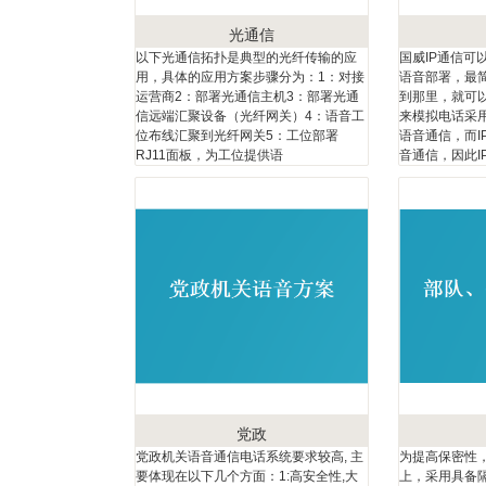
光通信
以下光通信拓扑是典型的光纤传输的应
国威IP通信可
用，具体的应用方案步骤分为：1：对接
语音部署，最
运营商2：部署光通信主机3：部署光通
到那里，就可以
信远端汇聚设备（光纤网关）4：语音工
来模拟电话采
位布线汇聚到光纤网关5：工位部署
语音通信，而I
RJ11面板，为工位提供语
音通信，因此I
党政
党政机关语音通信电话系统要求较高, 主
为提高保密性
要体现在以下几个方面：1:高安全性,大
上，采用具备