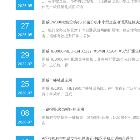
1、在小微企业、小型办公场地、门店商铺以及小型工作室
2026-05
作为一款轻量化桌面式语...
国威GW300程控交换机-16路分机中小型企业电话系统解决
27
1、现代化办公场景对于内部通讯组网的扩展性、稳定性和
2026-05
备，能够有效提升日常办公沟...
国威HB8000-MDU-16FXS/32FXS/48FXS/64FXS光纤
29
国威HB8000主机配置光交换板，最多可配置28个光纤接
2022-07
杂。主机统一管...
国威广播喊话应用
25
国威HB1930、HB1960广播喊话系统，在行业得到
2020-07
得非常简单。国威...
一键报警,紧急呼叫的应用
08
国威程控交换机一键报警，紧急呼叫应用：比如将分机 8008
2020-07
实...
A区模拟程控电话交换机网络延伸B区分机互通融合通信