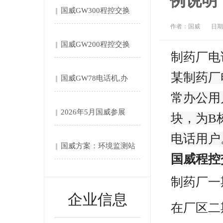
例说明
国威GW300程控交换
作者：国威
日期：
机....
国威GW200程控交换
制药厂电
机....
某制药厂
国威GW78电话机,办
常办公用
公....
2026年5月国威参展
块，为B
电话用户
第....
国威方案：环境监测站‌
国威程控
自....
制药厂一
企业信息
在厂区二