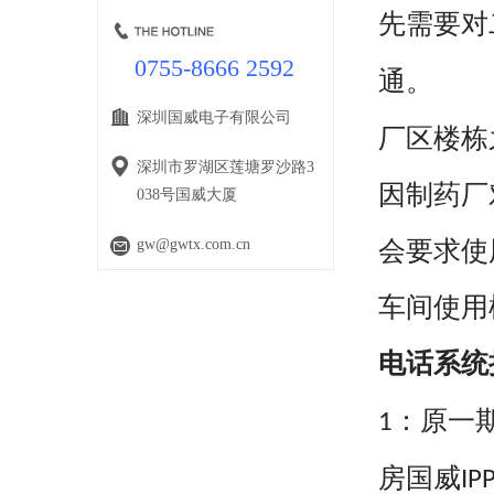
先需要对
0755-8666 2592
通。
深圳国威电子有限公司
厂区楼栋
深圳市罗湖区莲塘罗沙路3
因制药厂
038号国威大厦
gw@gwtx.com.cn
会要求使
车间使用
电话系统
：原一
1
房国威
IP