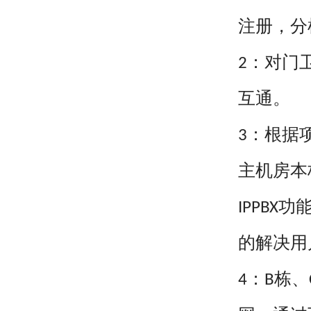
注册，分
：对门
2
互通。
：根据
3
主机房本
功
IPPBX
的解决用
：
栋、
4
B