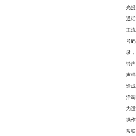
光提
通话
主流
号码
录，
铃声
声样
造成
活调
为适
操作
常联