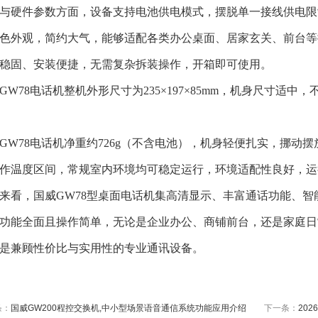
与硬件参数方面，设备支持电池供电模式，摆脱单一接线供电限
色外观，简约大气，能够适配各类办公桌面、居家玄关、前台等
稳固、安装便捷，无需复杂拆装操作，开箱即可使用。
GW78电话机整机外形尺寸为235×197×85mm，机身尺寸适
GW78电话机净重约726g（不含电池），机身轻便扎实，挪动摆
作温度区间，常规室内环境均可稳定运行，环境适配性良好，运
来看，国威
GW78型桌面电话机集高清显示、丰富通话功能、
功能全面且操作简单，无论是企业办公、商铺前台，还是家庭日
是兼顾性价比与实用性的专业通讯设备。
条：
国威GW200程控交换机,中小型场景语音通信系统功能应用介绍
下一条：
20