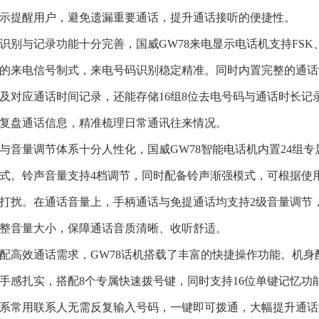
示提醒用户，避免遗漏重要通话，提升通话接听的便捷性。
识别与记录功能十分完善，国威
GW78来电显示电话机支持FS
的来电信号制式，来电号码识别稳定精准。同时内置完整的通话记
及对应通话时间记录，还能存储16组8位去电号码与通话时长记
复盘通话信息，精准梳理日常通讯往来情况。
与音量调节体系十分人性化，国威
GW78智能电话机内置24组
式。铃声音量支持4档调节，同时配备铃声渐强模式，可根据使
打扰。在通话音量上，手柄通话与免提通话均支持2级音量调节
整音量大小，保障通话音质清晰、收听舒适。
配高效通话需求，
GW78话机搭载了丰富的快捷操作功能。机身
手感扎实，搭配8个专属快速拨号键，同时支持16位单键记忆功
系常用联系人无需反复输入号码，一键即可拨通，大幅提升通话