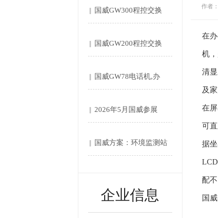
作者
国威GW300程控交换
机....
在办
国威GW200程控交换
机，
机....
清显
国威GW78电话机,办
及家
公....
在屏
2026年5月国威参展
可直
第....
国威方案：环境监测站‌
据坐
LC
自....
配不
企业信息
国威