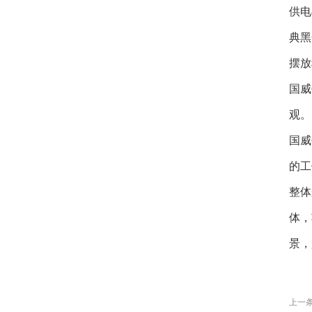
供电
典黑
摆放
国威
观。
国威
的工
整体
体，
景，
上一