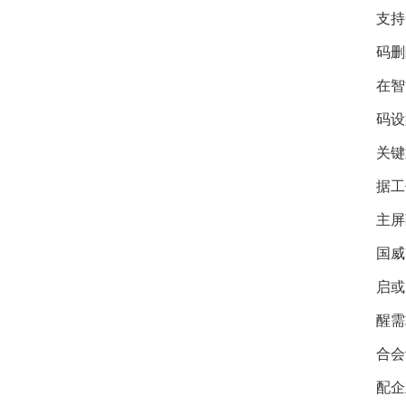
支持
码删
在智
码设
关键
据工
主屏
国威
启或
醒需
合会
配企