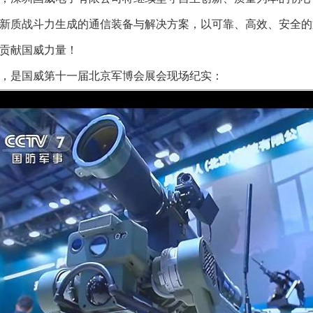
新质战斗力生成的通信装备与解决方案，以
可靠、高效、安全
的
贡献国威力量！
，是国威
第十一届北京军博会展会现场纪实：