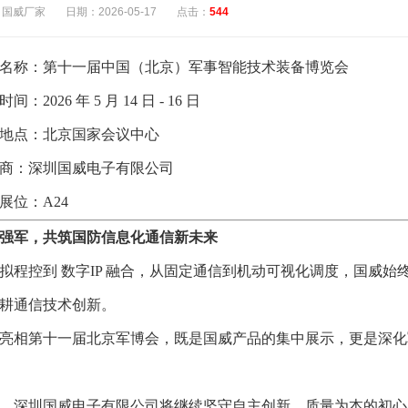
：国威厂家
日期：2026-05-17
点击：
544
名称：第十一届中国（北京）军事智能技术装备博览会
时间：
2026 年 5 月 14 日 - 16 日
地点：北京国家会议中心
商：深圳国威电子有限公司
展位：
A24
强军，共筑国防信息化
通信
新未来
拟程控到
数字
IP 融合，从固定通信到机动可视化调度，国威始
耕通信技术创新。
1
2
3
4
5
6
7
8
亮相第十一届北京军博会，既是国威产品的集中展示，更是深化
，深圳国威电子有限公司将继续坚守
自主创新、质量为本
的初心