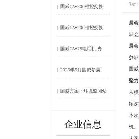
作者
国威GW300程控交换
机....
展会
国威GW200程控交换
展会
机....
展会
国威GW78电话机,办
参展
公....
国威
2026年5月国威参展
聚力
第....
国威方案：环境监测站‌
从模
续深
自....
本次
企业信息
机。
未来