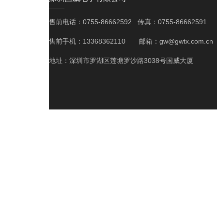
——
售前电话：0755-86662592 传真：0755-86662591
售前手机：13368362110 邮箱：gw@gwtx.com.cn
地址：深圳市罗湖区莲塘罗沙路3038号国威大厦