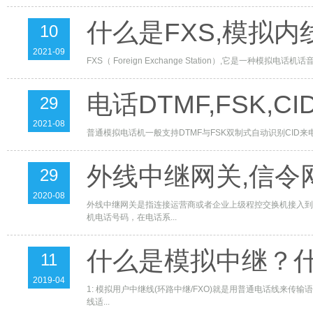
什么是FXS,模拟
10
2021-09
FXS（ Foreign Exchange Station）,它
电话DTMF,FSK,
29
2021-08
普通模拟电话机一般支持DTMF与FSK双制式自动识别CID来电显示。
外线中继网关,信令
29
2020-08
外线中继网关是指连接运营商或者企业上级程控交换机接入到
机电话号码，在电话系...
什么是模拟中继？
11
2019-04
1: 模拟用户中继线(环路中继/FXO)就是用普通电话线来
线适...