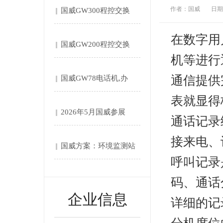
作者：国威
日期：
国威GW300程控交换
机....
在数字用
国威GW200程控交换
机等进行
机....
通信提供
国威GW78电话机,办
表就显得
公....
2026年5月国威参展
通话记录
第....
接来电、
国威方案：环境监测站‌
呼叫记录
自....
码、通话
企业信息
详细的记