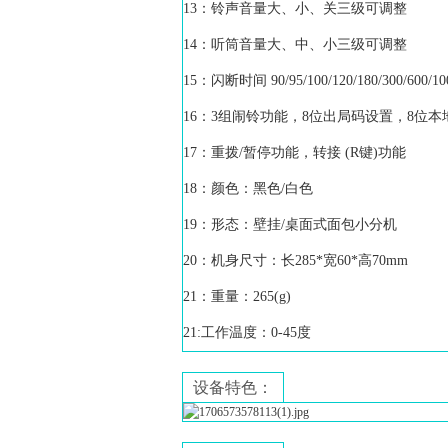
13：铃声音量大、小、关三级可调整
14：听筒音量大、中、小三级可调整
15：闪断时间 90/95/100/120/180/300/600/1
16：3组闹铃功能，8位出局码设置，8位
17：重拨/暂停功能，转接 (R键)功能
18：颜色：黑色/白色
19：形态：壁挂/桌面式面包小分机
20：机身尺寸：长285*宽60*高70mm
21：重量：265(g)
21:工作温度：0-45度
设备特色：