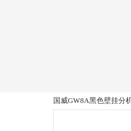
国威GW8A黑色壁挂分
机