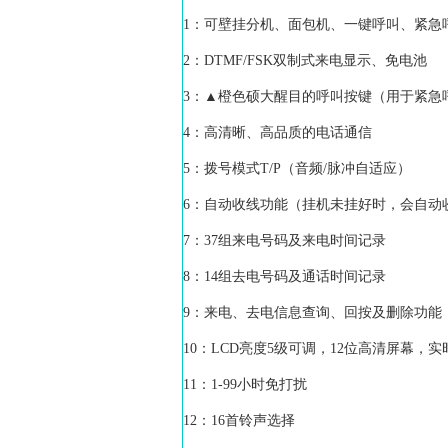
1：可壁挂分机、面包机、一键呼叫、紧急
2：DTMF/FSK双制式来电显示、免电池
3：▲橙色硕大醒目的呼叫按键（用于紧急
4：高清晰、高品质的电话通信
5：拨号模式T/P（音频/脉冲自适应）
6：自动收线功能（挂机未挂好时，会自动
7：37组来电号码及来电时间记录
8：14组去电号码及通话时间记录
9：来电、去电信息查询、回按及删除功能
10：LCD亮度5级可调，12位高清屏幕，
11：1-99小时免打扰
12：16首铃声选择