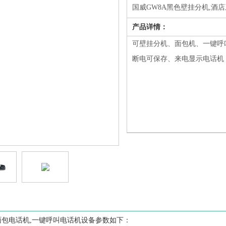
国威
GW8A
黑色壁挂分机
,酒
机
产品详情：
可壁挂分机、面包机、一键呼
断电可保存、来电显示电话机
1
2
3
4
5
6
7
8
面包电话机,一键呼叫电话机设备参数如下：