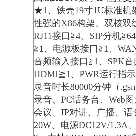
★1、
铁壳19寸1U标准
性强的X86构架、双核双线程
RJ11接口≧4、SIP分机
≧1、电源板接口≧1、WAN
音频输入接口≧1、SPK音
HDMI≧1、PWR运行指
录音时长80000分钟（.gs
录音、PC话务台、We
会议、IP对讲、广播、语
20W、电源DC12V/1.3A