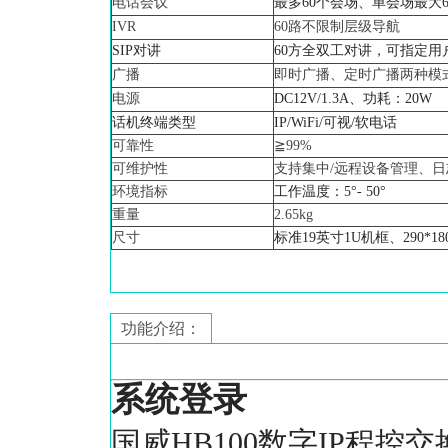
电话会议
最多60个会场、单会场最大
IVR
60路不限制层级导航
SIP对讲
60方全双工对讲，可指定用
广播
即时广播、定时广播两种模
电源
DC12V/1.3A、功耗：20W
话机终端类型
IP/WiFi/可视/软电话
可靠性
≧99%
可维护性
支持集中/远程设备管理、
环境指标
工作温度：5°- 50°
重量
2.65kg
尺寸
标准19英寸1U机框、290*180
功能介绍：
系统登录
国威HB100数字IP程