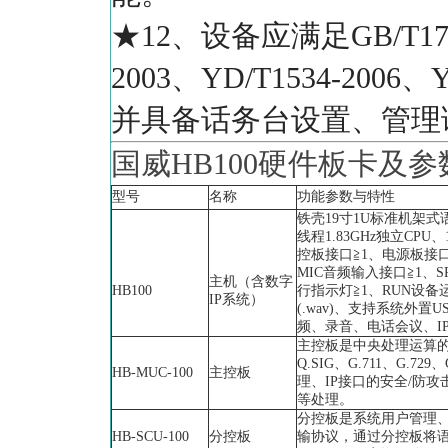
★12、设备应满足GB/T17154.
2003、YD/T1534-2006
并具备话务台设置、管理
国威HB100硬件板卡及参
型号
名称
功能参数与特性
铁壳19寸1U标准机架
线程1.83GHz独立CPU
控板接口≧1、电源板接口≧
MIC音频输入接口≧1、S
主机（含数字
HB100
行指示灯≧1、RUN设备运
IP系统）
(.wav)、支持系统外
频、录音、电话会议、I
主控板是中央处理运算的核
Q.SIG、G.711、G
HB-MUC-100
主控板
理、IP接口的安全/防攻击
等处理。
分控板是系统用户管理、分
HB-SCU-100
分控板
输协议，通过分控板将